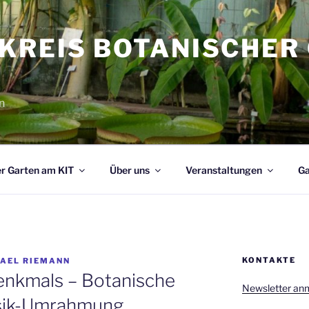
KREIS BOTANISCHER
n
r Garten am KIT
Über uns
Veranstaltungen
Ga
KONTAKTE
AEL RIEMANN
enkmals – Botanische
Newsletter an
sik-Umrahmung