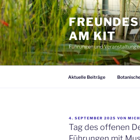
Zum
Inhalt
FREUNDES
springen
AM KIT
Führungen und Veranstaltunge
Aktuelle Beiträge
Botanische
VERÖFFENTLICHT
4. SEPTEMBER 2025
VON
MICH
AM
Tag des offenen D
Führungen mit Mu