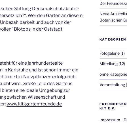
Der Freundeskr
tschen Stiftung Denkmalschutz lautet:
Neue Ausstellu
nersetzlich?“. Wer den Garten an diesem
Botanischen G
r Unbezahlbarkeit und auch von der
ollen“ Biotops in der Oststadt
KATEGORIEN
Fotogalerie
(1)
teht für eine jahrhundertealte
Mitteilung
(12)
 in Karlsruhe und ist schon immer ein
ohne Kategori
obleme bei Nutzpflanzen erfolgreich
ucht wird. Große Teile des Gartens
Veranstaltung
(
d bieten eine ideale Umgebung zur
ung zwischen Wissenschaft und
ter:
www.kit-gartenfreunde.de
FREUNDESKR
KIT E.V.
Impressum
D