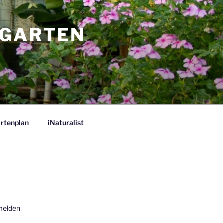
 GARTEN
rtenplan
iNaturalist
melden