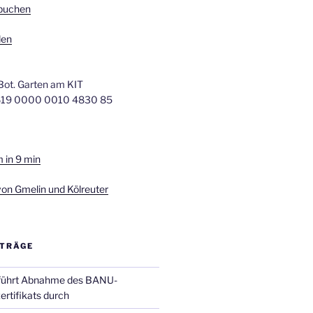
 buchen
den
Bot. Garten am KIT
619 0000 0010 4830 85
 in 9 min
von Gmelin und Kölreuter
ITRÄGE
 führt Abnahme des BANU-
ertifikats durch