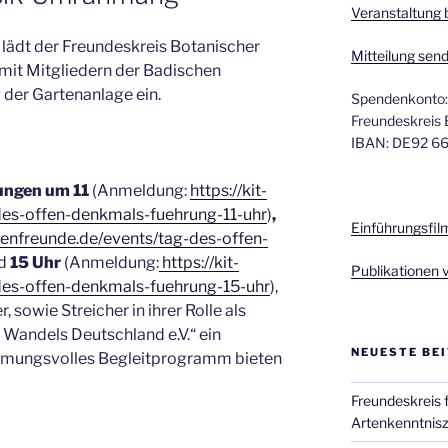
Veranstaltung
lädt der Freundeskreis Botanischer
Mitteilung sen
mit Mitgliedern der Badischen
 der Gartenanlage ein.
Spendenkonto:
Freundeskreis 
IBAN: DE92 6
ungen um 11
(Anmeldung:
https://kit-
des-offen-denkmals-fuehrung-11-uhr
)
,
Einführungsfilm
artenfreunde.de/events/tag-des-offen-
d
15 Uhr
(Anmeldung:
https://kit-
Publikationen 
des-offen-denkmals-fuehrung-15-uhr
),
 sowie Streicher in ihrer Rolle als
 Wandels Deutschland e.V.“ ein
NEUESTE BE
mmungsvolles Begleitprogramm bieten
Freundeskreis
Artenkenntnisz