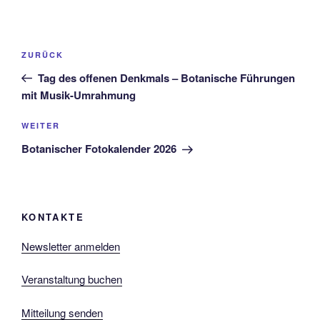
Beitragsnavigation
Vorheriger
ZURÜCK
Beitrag
Tag des offenen Denkmals – Botanische Führungen
mit Musik-Umrahmung
Nächster
WEITER
Beitrag
Botanischer Fotokalender 2026
KONTAKTE
Newsletter anmelden
Veranstaltung buchen
Mitteilung senden