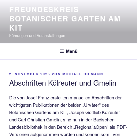
Zum
FREUNDESKREIS
Inhalt
BOTANISCHER GARTEN AM
springen
KIT
Führungen und Veranstaltungen
Menü
VERÖFFENTLICHT
2. NOVEMBER 2025
VON
MICHAEL RIEMANN
AM
Abschriften Kölreuter und Gmelin
Die von Josef Franz erstellten manuellen Abschriften der
wichtigsten Publikationen der beiden „Urväter“ des
Botanischen Gartens am KIT, Joseph Gottlieb Kölreuter
und Carl Christian Gmelin, sind nun in der Badischen
Landesbibliothek in den Bereich „RegionaliaOpen“ als PDF-
Versionen aufgenommen worden und können somit von