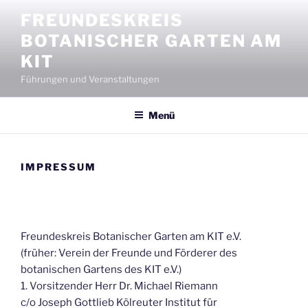
Zum
FREUNDESKREIS
Inhalt
BOTANISCHER GARTEN AM
springen
KIT
Führungen und Veranstaltungen
Menü
IMPRESSUM
Freundeskreis Botanischer Garten am KIT e.V.
(früher: Verein der Freunde und Förderer des
botanischen Gartens des KIT e.V.)
1. Vorsitzender Herr Dr. Michael Riemann
c/o Joseph Gottlieb Kölreuter Institut für