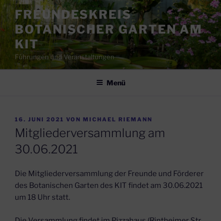
Zum
FREUNDESKREIS
Inhalt
BOTANISCHER GARTEN AM
springen
KIT
Führungen und Veranstaltungen
Menü
VERÖFFENTLICHT
16. JUNI 2021
VON
MICHAEL RIEMANN
AM
Mitgliederversammlung am
30.06.2021
Die Mitgliederversammlung der Freunde und Förderer
des Botanischen Garten des KIT findet am 30.06.2021
um 18 Uhr statt.
Die Versammlung findet im Pizzahaus (Rintheimer Str.