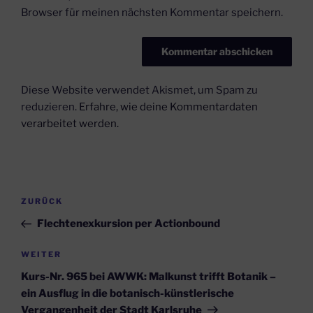
Browser für meinen nächsten Kommentar speichern.
Diese Website verwendet Akismet, um Spam zu
reduzieren.
Erfahre, wie deine Kommentardaten
verarbeitet werden.
Beitragsnavigation
Vorheriger
ZURÜCK
Beitrag
Flechtenexkursion per Actionbound
Nächster
WEITER
Beitrag
Kurs-Nr. 965 bei AWWK: Malkunst trifft Botanik –
ein Ausflug in die botanisch-künstlerische
Vergangenheit der Stadt Karlsruhe