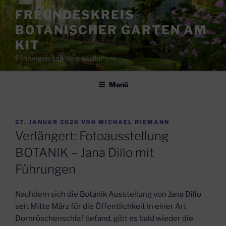
Zum
FREUNDESKREIS
Inhalt
BOTANISCHER GARTEN AM
springen
KIT
Führungen und Veranstaltungen
Menü
VERÖFFENTLICHT
27. JANUAR 2020
VON
MICHAEL RIEMANN
AM
Verlängert: Fotoausstellung
BOTANIK – Jana Dillo mit
Führungen
Nachdem sich die Botanik Ausstellung von Jana Dillo
seit Mitte März für die Öffentlichkeit in einer Art
Dornröschenschlaf befand, gibt es bald wieder die