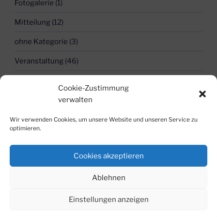
Fotogalerie
(1)
Mitteilung
(12)
ohne Kategorie
(3)
Veranstaltung
(46)
Cookie-Zustimmung
FREUNDESKREIS BOTANISCHER GARTEN AM
verwalten
KIT E.V.
Wir verwenden Cookies, um unsere Website und unseren Service zu
Impressum
Datenschutz
optimieren.
Cookies akzeptieren
Ablehnen
Datenschutz
Stolz präsentiert von WordPress
Einstellungen anzeigen