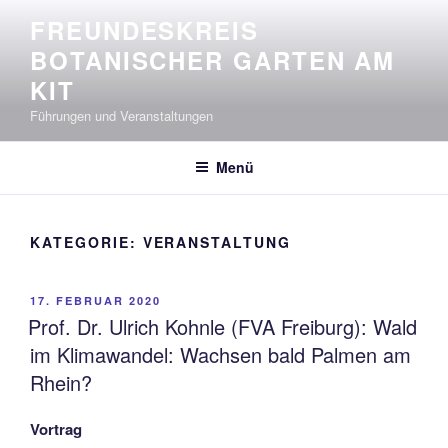
Zum
FREUNDESKREIS
Inhalt
BOTANISCHER GARTEN AM
springen
KIT
Führungen und Veranstaltungen
Menü
KATEGORIE:
VERANSTALTUNG
VERÖFFENTLICHT
17. FEBRUAR 2020
AM
Prof. Dr. Ulrich Kohnle (FVA Freiburg): Wald
im Klimawandel: Wachsen bald Palmen am
Rhein?
Vortrag