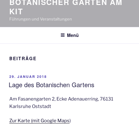
BOTANISCHER GARTEN AM
KIT
Führungen und Veranstaltungen
Menü
BEITRÄGE
VERÖFFENTLICHT
29. JANUAR 2018
AM
Lage des Botanischen Gartens
Am Fasanengarten 2, Ecke Adenauerring, 76131
Karlsruhe Oststadt
Zur Karte (mit Google Maps
)