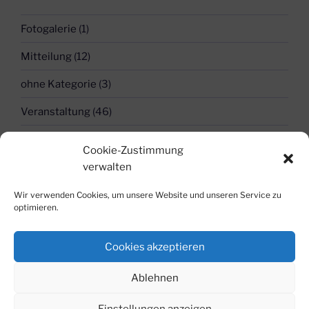
Fotogalerie
(1)
Mitteilung
(12)
ohne Kategorie
(3)
Veranstaltung
(46)
Cookie-Zustimmung
FREUNDESKREIS BOTANISCHER GARTEN AM
verwalten
KIT E.V.
Wir verwenden Cookies, um unsere Website und unseren Service zu
Impressum
Datenschutz
optimieren.
Cookies akzeptieren
Ablehnen
Datenschutz
Stolz präsentiert von WordPress
Einstellungen anzeigen