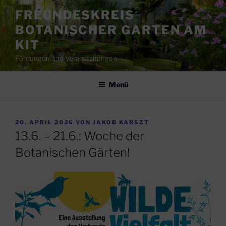
Zum
FREUNDESKREIS
Inhalt
BOTANISCHER GARTEN AM
springen
KIT
Führungen und Veranstaltungen
Menü
VERÖFFENTLICHT
20. APRIL 2026
VON
JAKOB KARSZT
AM
13.6. – 21.6.: Woche der
Botanischen Gärten!