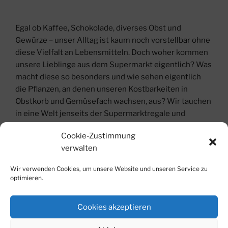
Egal ob Kaffee, Schokolade, diverses Obst und
Gewürze – unser Alltag ist kaum noch vorstellbar ohne
diese Vielfalt an Lebensmitteln. Doch woher kommen
unsere Lieblinge aus dem Supermarkt eigentlich? Was
macht diese so besonders und wie sehen eigentlich
die Pflanzen, an denen unseren Kostbarkeiten in
Obstkorb und Gemüsefach wachsen, aus? Wir tauchen
in eine Welt jenseits der Supermarktregale und
versuchen einen Eindruck von der langen Reise zu
Cookie-Zustimmung
bekommen, die diese Lebensmittel hinter sich haben,
verwalten
bevor wir sie zuhause genießen dürfen.
Wir verwenden Cookies, um unsere Website und unseren Service zu
Teilnahmegebühr: 5 €, 3 € ermäßigt
optimieren.
Buchung:
Cookies akzeptieren
Die Veranstaltung ist ausgebucht.