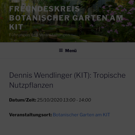
Zum
FREUNDESKREIS
Inhalt
BOTANISCHER GARTEN AM
springen
KIT
Führungen und Veranstaltungen
Menü
Dennis Wendlinger (KIT): Tropische
Nutzpflanzen
Datum/Zeit:
25/10/2020
13:00 - 14:00
Veranstaltungsort:
Botanischer Garten am KIT