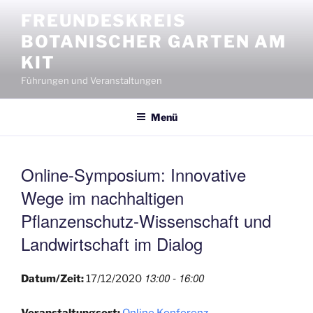
Zum
FREUNDESKREIS
Inhalt
BOTANISCHER GARTEN AM
springen
KIT
Führungen und Veranstaltungen
Menü
Online-Symposium: Innovative
Wege im nachhaltigen
Pflanzenschutz-Wissenschaft und
Landwirtschaft im Dialog
13:00 - 16:00
Datum/Zeit:
17/12/2020
Veranstaltungsort:
Online Konferenz