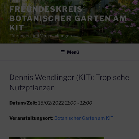
Zum
FREUNDESKREIS
Inhalt
BOTANISCHER GARTEN AM
springen
KIT
Führungen und Veranstaltungen
Menü
Dennis Wendlinger (KIT): Tropische
Nutzpflanzen
Datum/Zeit:
15/02/2022
11:00 - 12:00
Veranstaltungsort:
Botanischer Garten am KIT