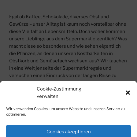
Egal ob Kaffee, Schokolade, diverses Obst und
Gewürze – unser Alltag ist kaum noch vorstellbar ohne
diese Vielfalt an Lebensmitteln. Doch woher kommen
unsere Lieblinge aus dem Supermarkt eigentlich? Was
macht diese so besonders und wie sehen eigentlich
die Pflanzen, an denen unseren Kostbarkeiten in
Obstkorb und Gemüsefach wachsen, aus? Wir tauchen
in eine Welt jenseits der Supermarktregale und
versuchen einen Eindruck von der langen Reise zu
bekommen, die diese Lebensmittel hinter sich haben,
Cookie-Zustimmung
bevor wir sie zuhause genießen dürfen.
verwalten
Teilnahmegebühr: 5 €, 3 € ermäßigt
Wir verwenden Cookies, um unsere Website und unseren Service zu
optimieren.
Buchung:
Buchungen sind für diese Veranstaltung nicht mehr
Cookies akzeptieren
möglich.