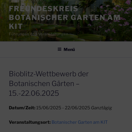
Zum
FREUNDESKREIS
Inhalt
BOTANISCHER GARTEN AM
springen
KIT
Führungen und Veranstaltungen
Menü
Bioblitz-Wettbewerb der
Botanischen Gärten –
15.-22.06.2025
Datum/Zeit:
15/06/2025 - 22/06/2025
Ganztägig
Veranstaltungsort:
Botanischer Garten am KIT